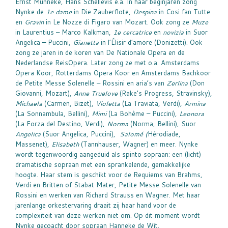
Ernst Munneke, Hans Schellevis e.a. In haar beginjaren zong
Nynke de
1e dame
in Die Zauberflote,
Despina
in Cosi fan Tutte
en
Gravin
in Le Nozze di Figaro van Mozart. Ook zong ze
Muze
in Laurentius – Marco Kalkman,
1e cercatrice
en
novizia
in Suor
Angelica – Puccini,
Gianetta
in l’Élisir d’amore (Donizetti). Ook
zong ze jaren in de koren van De Nationale Opera en de
Nederlandse ReisOpera. Later zong ze met o.a. Amsterdams
Opera Koor, Rotterdams Opera Koor en Amsterdams Bachkoor
de Petite Messe Solenelle – Rossini en aria’s van
Zerlina
(Don
Giovanni, Mozart),
Anne Truelove
(Rake’s Progress, Stravinsky),
Michaela
(Carmen, Bizet),
Violetta
(La Traviata, Verdi),
Armina
(La Sonnambula, Bellini),
Mimi
(La Bohème – Puccini),
Leonora
(La Forza del Destino, Verdi),
Norma
(Norma, Bellini), Suor
Angelica
(Suor Angelica, Puccini),
Salomé (
Hérodiade,
Massenet),
Elisabeth
(Tannhauser, Wagner) en meer. Nynke
wordt tegenwoordig aangeduid als spinto sopraan: een (licht)
dramatische sopraan met een sprankelende, gemakkelijke
hoogte. Haar stem is geschikt voor de Requiems van Brahms,
Verdi en Britten of Stabat Mater, Petite Messe Solenelle van
Rossini en werken van Richard Strauss en Wagner. Met haar
jarenlange orkestervaring draait zij haar hand voor de
complexiteit van deze werken niet om. Op dit moment wordt
Nynke gecoacht door sopraan Hanneke de Wit.