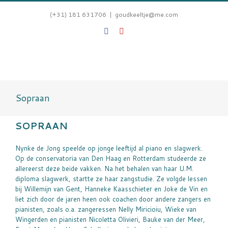
Skip
to
(+31) 181 631706
|
goudkeeltje@me.com
content
Facebook
YouTube
Sopraan
SOPRAAN
Nynke de Jong speelde op jonge leeftijd al piano en slagwerk.
Op de conservatoria van Den Haag en Rotterdam studeerde ze
allereerst deze beide vakken. Na het behalen van haar U.M.
diploma slagwerk, startte ze haar zangstudie. Ze volgde lessen
bij Willemijn van Gent, Hanneke Kaasschieter en Joke de Vin en
liet zich door de jaren heen ook coachen door andere zangers en
pianisten, zoals o.a. zangeressen Nelly Miricioiu, Wieke van
Wingerden en pianisten Nicoletta Olivieri, Bauke van der Meer,